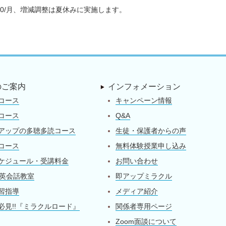
000/月、増減調整は夏休みに実施します。
のご案内
インフォメーション
コース
キャンペーン情報
コース
Q&A
アップの多聴多読コース
生徒・保護者からの声
コース
無料体験授業申し込み
ケジュール・受講料金
お問い合わせ
on英会話教室
即アップミラクル
習指導
メディア紹介
必見!!『ミラクルロード』
関係者専用ページ
Zoom面談について