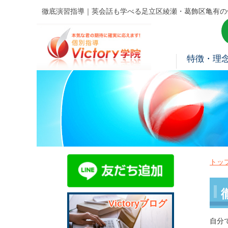
徹底演習指導｜英会話も学べる足立区綾瀬・葛飾区亀有の
特徴・理
トッ
Victoryブログ
自分