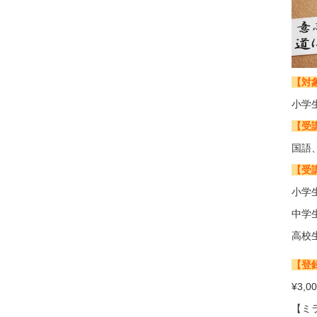
【対
小学
【受
国語
【受
小学生
中学生
高校生
【登
¥3,
【ミ