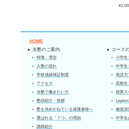
¥2,
HOME
当塾のご案内
コース
特徴・理念
小学生
入塾の流れ
中学生
学校成績保証制度
英語力
アクセス
高校生
当塾で働きたい方
授業ス
塾頭紹介・挨拶
Lept
塾を決めかねている保護者様へ
徹底演
選ばれる「７つ」の理由
中学生
講師紹介