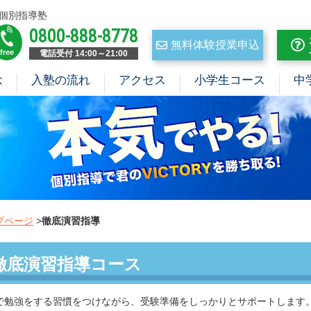
個別指導塾
0800-888-8778
無料体験授業申込
free
電話受付 14:00～21:00
念
入塾の流れ
アクセス
小学生コース
中
プページ
>
徹底演習指導
徹底演習指導コース
で勉強をする習慣をつけながら、受験準備をしっかりとサポートします