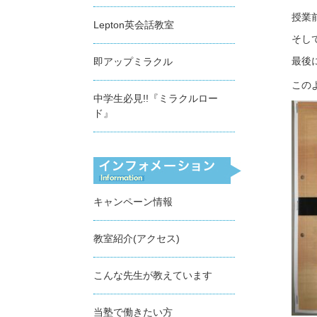
授業
Lepton英会話教室
そし
最後
即アップミラクル
この
中学生必見!!『ミラクルロー
ド』
キャンペーン情報
教室紹介(アクセス)
こんな先生が教えています
当塾で働きたい方