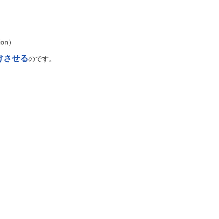
on）
けさせる
のです。