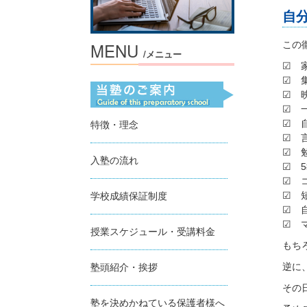
自
MENU
この
/メニュー
☑ 
☑ 
☑ 
☑ 
☑ 
特徴・理念
☑ 
☑ 
入塾の流れ
☑ 
☑ 
☑ 
学校成績保証制度
☑ 
☑ 
授業スケジュール・受講料金
もち
逆に
塾頭紹介・挨拶
その
塾を決めかねている保護者様へ