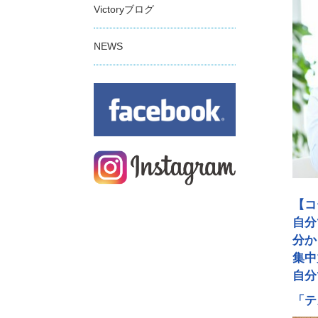
Victoryブログ
NEWS
【コ
自分
分か
集中
自分
「テ