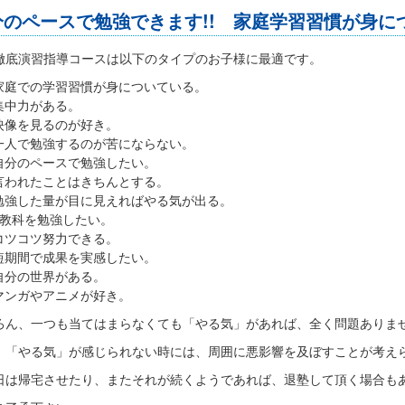
分のペースで勉強できます!! 家庭学習習慣が身に
徹底演習指導コースは以下のタイプのお子様に最適です。
家庭での学習習慣が身についている。
集中力がある。
映像を見るのが好き。
一人で勉強するのが苦にならない。
自分のペースで勉強したい。
言われたことはきちんとする。
勉強した量が目に見えればやる気が出る。
5教科を勉強したい。
コツコツ努力できる。
短期間で成果を実感したい。
自分の世界がある。
マンガやアニメが好き。
ろん、一つも当てはまらなくても「やる気」があれば、全く問題ありま
、「やる気」が感じられない時には、周囲に悪影響を及ぼすことが考え
日は帰宅させたり、またそれが続くようであれば、退塾して頂く場合も