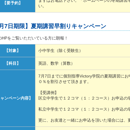
まずはお電話下さい。「ホームページの冬期講習
【要予約】
い。
7月7日期限】夏期講習早割りキャンペーン
のHPをご覧いただいている方に朗報！
【対象】
小中学生（除く受験生）
【科目】
英語、数学（算数）
7月7日までに個別指導Victory学院の夏期講習
０％を割引させて頂きます。
【受講例】
キャンペーン内容】
区立中学生で１２コマ（１：２コース）お申込の場合、3,
私立中学生で１２コマ（１：２コース）お申込の場合、4,
更に、お友達と一緒にお申込を頂いた場合には、