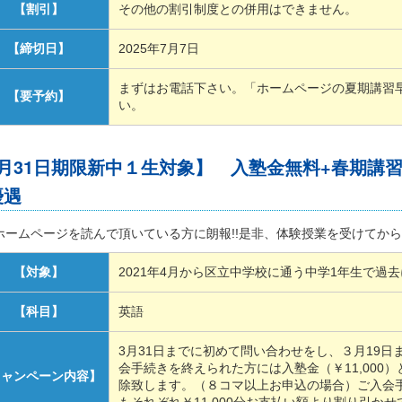
【割引】
その他の割引制度との併用はできません。
【締切日】
2025年7月7日
まずはお電話下さい。「ホームページの夏期講習
【要予約】
い。
3月31日期限新中１生対象】 入塾金無料+春期講
優遇
ホームページを読んで頂いている方に朗報!!是非、体験授業を受けてから
【対象】
2021年4月から区立中学校に通う中学1年生で過
【科目】
英語
3月31日までに初めて問い合わせをし、３月19
会手続きを終えられた方には入塾金（￥11,000）
キャンペーン内容】
除致します。（８コマ以上お申込の場合）ご入会