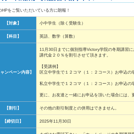
のHPをご覧いただいている方に朗報！
【対象】
小中学生（除く受験生）
【科目】
英語、数学（算数）
11月30日までに個別指導Victory学院の冬期
講代金２０％を割引させて頂きます。
【受講例】
キャンペーン内容】
区立中学生で１２コマ（１：２コース）お申込の場合、4,
私立中学生で１２コマ（１：２コース）お申込の場合、4,
更に、お友達と一緒にお申込を頂いた場合には、
【割引】
その他の割引制度との併用はできません。
【締切日】
2025年11月30日