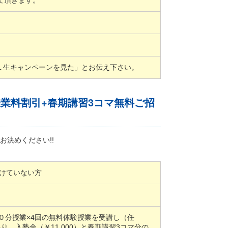
せて頂きます。
１生キャンペーンを見た」とお伝え下さい。
授業料割引+春期講習3コマ無料ご招
お決めください!!
受けていない方
５０分授業×4回の無料体験授業を受講し（任
り、入塾金（￥11,000）と春期講習3コマ分の