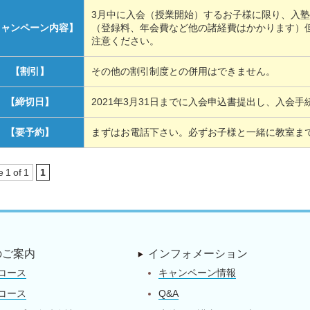
3月中に入会（授業開始）するお子様に限り、入塾
キャンペーン内容】
（登録料、年会費など他の諸経費はかかります）
注意ください。
【割引】
その他の割引制度との併用はできません。
【締切日】
2021年3月31日までに入会申込書提出し、入会
【要予約】
まずはお電話下さい。必ずお子様と一緒に教室ま
e
1
of
1
1
のご案内
インフォメーション
コース
キャンペーン情報
コース
Q&A