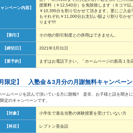
授業料（￥12,540分）を免除致します（８コマ
キャンペーン内容】
￥10,395分を割り引かせて頂きます。更にご入
もそれぞれ￥11,000分お支払い額より割り引かせ
ります‼‼
【割引】
その他の割引制度との併用はできません。
【締切日】
2021年3月31日
【要予約】
まずはお電話下さい。「ホームページの新高１生
3月限定】 入塾金＆3月分の月謝無料キャンペーン!
ホームページを読んで頂いている方に朗報!! 是非、お子様と話を聞きに
中限定のキャンペーンです。
【対象】
小学生で過去当塾の体験授業を受けていない方
【科目】
レプトン英会話