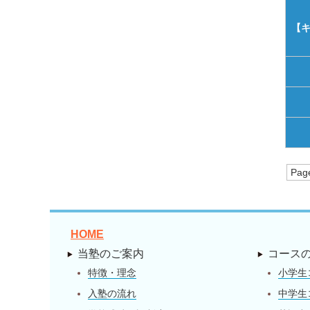
【
Pag
HOME
当塾のご案内
コース
特徴・理念
小学生
入塾の流れ
中学生