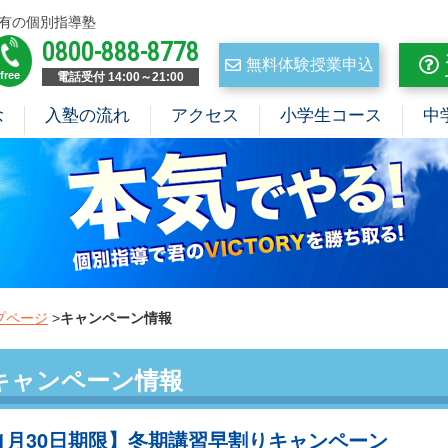
有の個別指導塾
0800-888-8778
無料体験授業申込
free
電話受付 14:00～21:00
念
入塾の流れ
アクセス
小学生コース
中
プページ
>
キャンペーン情報
キャンペーン情報
11月30日期限】冬期講習早割りキャンペーン