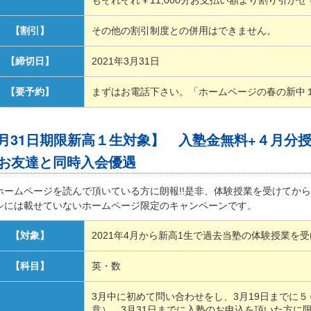
もそれぞれ￥11,000分お支払い額より割り引か
【割引】
その他の割引制度との併用はできません。
【締切日】
2021年3月31日
【要予約】
まずはお電話下さい。「ホームページの春の新中
3月31日期限新高１生対象】 入塾金無料+４月分
+お友達と同時入会優遇
ホームページを読んで頂いている方に朗報!!是非、体験授業を受けてから
シには載せていないホームページ限定のキャンペーンです。
【対象】
2021年4月から新高1生で過去当塾の体験授業を
【科目】
英・数
3月中に初めて問い合わせをし、3月19日までに
意）、3月31日までに入塾のお申込を頂いた方に限