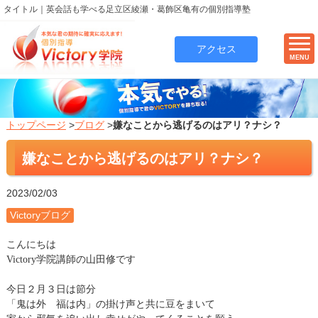
タイトル｜英会話も学べる足立区綾瀬・葛飾区亀有の個別指導塾
アクセス
MENU
トップページ
>
ブログ
>
嫌なことから逃げるのはアリ？ナシ？
嫌なことから逃げるのはアリ？ナシ？
2023/02/03
Victoryブログ
こんにちは
Victory
学院講師の山田修です
今日２月３日は節分
「鬼は外 福は内」の掛け声と共に豆をまいて