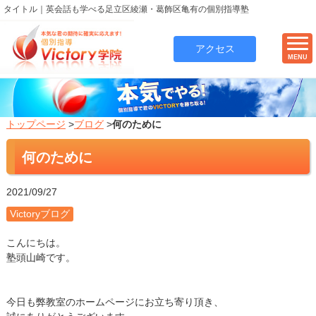
タイトル｜英会話も学べる足立区綾瀬・葛飾区亀有の個別指導塾
アクセス
MENU
トップページ
>
ブログ
>
何のために
何のために
2021/09/27
Victoryブログ
こんにちは。
塾頭山崎です。
今日も弊教室のホームページにお立ち寄り頂き、